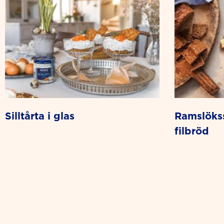
silltårta i glas
ramslökssill på snittar av
filbröd