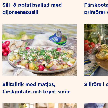
sill- & potatissallad med
färskpotatissallad med
dijonsenapssill
primörer 
silltallrik med matjes,
sillröra 
färskpotatis och brynt smör