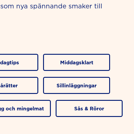
 som nya spännande smaker till
dagtips
Middagsklart
årätter
Sillinläggningar
ugg och mingelmat
Sås & Röror