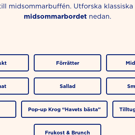
till midsommarbuffén. Utforska klassiska
midsommarbordet
nedan.
skt
Förrätter
Mid
at
Sallad
Sm
Pop-up Krog “Havets bästa”
Tillt
Frukost & Brunch