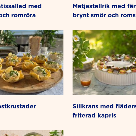
matjestallrik med färskpotatis,
och romröra
brynt smör och roms
i ostkrustader
sillkrans med flädersill och
friterad kapris