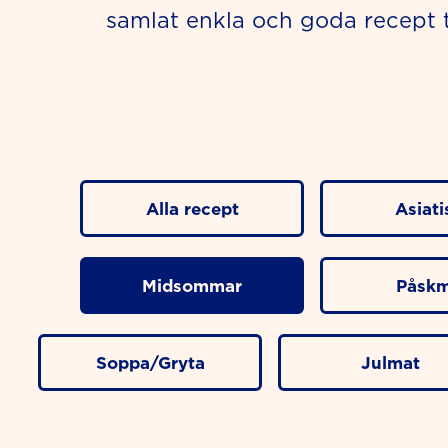
samlat enkla och goda recept 
Alla recept
Asiati
Midsommar
Påskm
Soppa/Gryta
Julmat