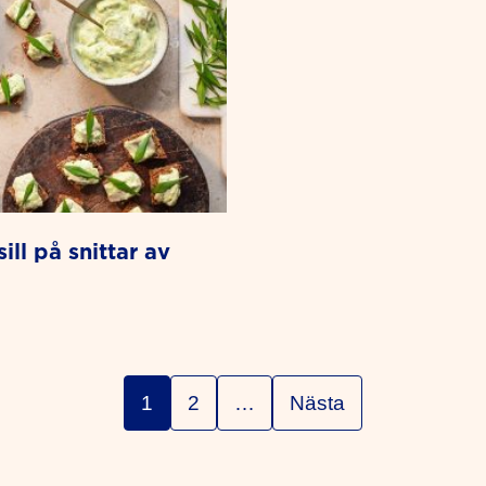
1
2
…
Nästa