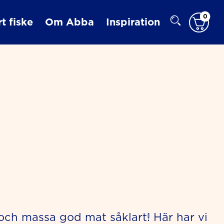
0
t fiske
Om Abba
Inspiration
och massa god mat såklart! Här har vi