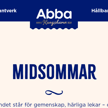
antverk
Hållbar
Midsommar
t står för gemenskap, härliga lekar – 