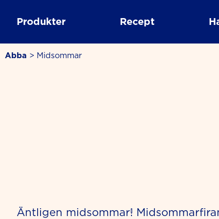
Skip
to
Produkter
Recept
H
content
Abba
>
Midsommar
Äntligen midsommar! Midsommarfirande