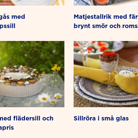
matjestallrik med färskpotatis,
ssill
brynt smör och roms
sillröra i små glas
apris