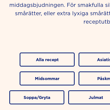
middagsbjudningen. För smakfulla sill
smårätter, eller extra lyxiga smårä
receptutb
Alla recept
Asiati
Midsommar
Påskm
Soppa/Gryta
Julmat