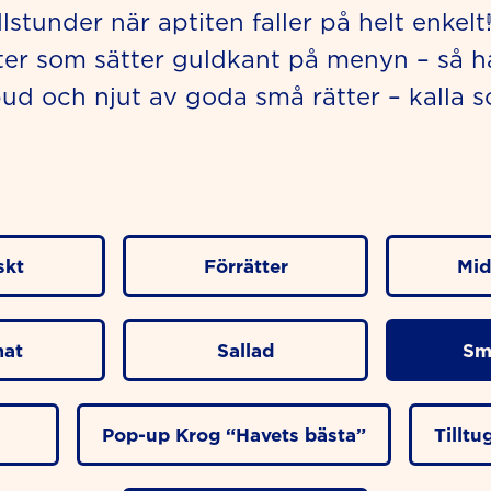
stunder när aptiten faller på helt enkelt
tter som sätter guldkant på menyn – så ha
ud och njut av goda små rätter – kalla 
skt
Förrätter
Mid
at
Sallad
Sm
Pop-up Krog “Havets bästa”
Tillt