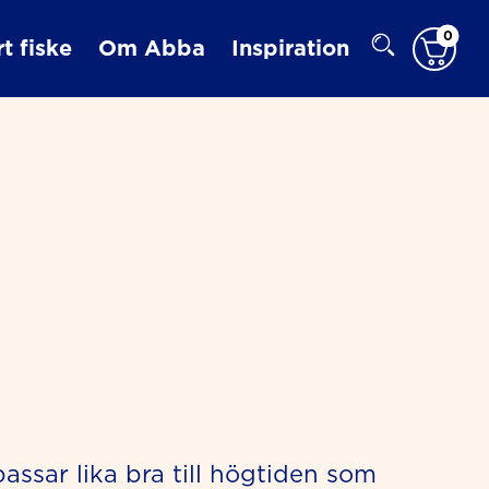
0
t fiske
Om Abba
Inspiration
ssar lika bra till högtiden som