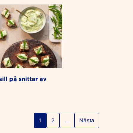
1
2
…
Nästa