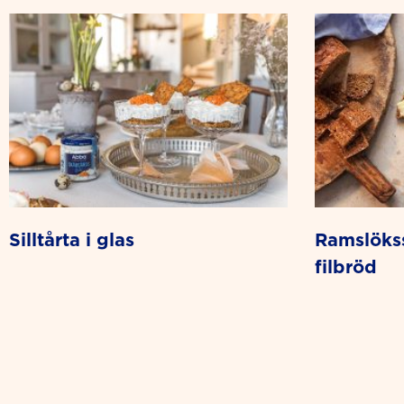
silltårta i glas
ramslökssill på snittar av
filbröd