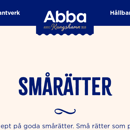
antverk
Hållbar
Smårätter
cept på goda smårätter. Små rätter som pa