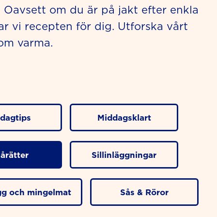
! Oavsett om du är på jakt efter enkla
r vi recepten för dig. Utforska vårt
som varma.
dagtips
Middagsklart
årätter
Sillinläggningar
ugg och mingelmat
Sås & Röror