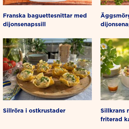
franska baguettesnittar med
äggsmörgås med
dijonsenapssill
dijonsenap
sillröra i ostkrustader
sillkrans med flädersill och
friterad k