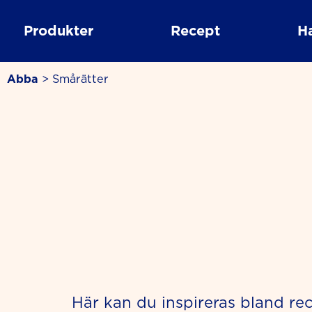
Skip
to
Produkter
Recept
H
content
Abba
>
Smårätter
Här kan du inspireras bland re