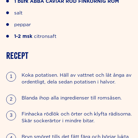
1
burk
ABBA CAVIAR RÖD FINKORNIG ROM
salt
peppar
1-2
msk
citronsaft
RECEPT
Koka potatisen. Häll av vattnet och låt ånga av
ordentligt, dela sedan potatisen i halvor.
Blanda ihop alla ingredienser till romsåsen.
Finhacka rödlök och örter och klyfta rädisorna.
Skär sockerärtor i mindre bitar.
Bryn smöret tills det fått färg och börjar lukta