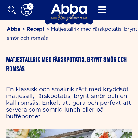
Skip
0
to
content
Abba
>
Recept
>
Matjestallrik med färskpotatis, brynt
smör och romsås
minutes
Matjestallrik med färskpotatis, brynt smör och
romsås
En klassisk och smakrik rätt med kryddsöt
matjessill, färskpotatis, brynt smör och en
kall romsås. Enkelt att göra och perfekt att
servera som somrig lunch eller på
buffébordet.