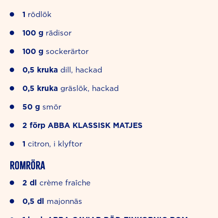
1
rödlök
100
g
rädisor
100
g
sockerärtor
0,5
kruka
dill, hackad
0,5
kruka
gräslök, hackad
50
g
smör
2
förp
ABBA KLASSISK MATJES
1
citron, i klyftor
Romröra
2
dl
crème fraîche
0,5
dl
majonnäs