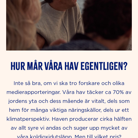
Hur mår våra hav egentligen?
Inte så bra, om vi ska tro forskare och olika
medierapporteringar. Våra hav täcker ca 70% av
jordens yta och dess mående är vitalt, dels som
hem för många viktiga näringskällor, dels ur ett
klimatperspektiv. Haven producerar cirka hälften
av allt syre vi andas och suger upp mycket av
våra koldioxidutsläpp. Men till vilket pris?