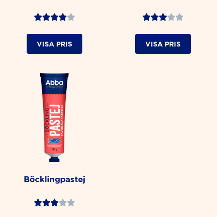
Rated
Rated










4
3
VISA PRIS
VISA PRIS
out
out
of
of
5
5
Böcklingpastej
Rated





3