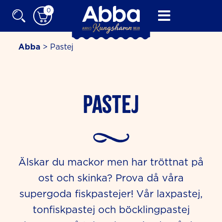
Skip
0
to
content
Abba
>
Pastej
Pastej
Älskar du mackor men har tröttnat på
ost och skinka? Prova då våra
supergoda fiskpastejer! Vår laxpastej,
tonfiskpastej och böcklingpastej