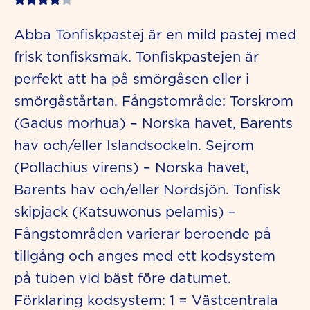
4
Abba Tonfiskpastej är en mild pastej med
out
frisk tonfisksmak. Tonfiskpastejen är
of
perfekt att ha på smörgåsen eller i
5
smörgåstårtan. Fångstområde: Torskrom
(Gadus morhua) – Norska havet, Barents
hav och/eller Islandsockeln. Sejrom
(Pollachius virens) – Norska havet,
Barents hav och/eller Nordsjön. Tonfisk
skipjack (Katsuwonus pelamis) –
Fångstområden varierar beroende på
tillgång och anges med ett kodsystem
på tuben vid bäst före datumet.
Förklaring kodsystem: 1 = Västcentrala