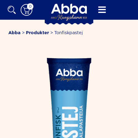
Skip
0
to
content
Abba
>
Produkter
>
Tonfiskpastej