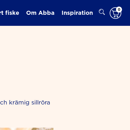
0
t fiske
Om Abba
Inspiration
ch krämig sillröra