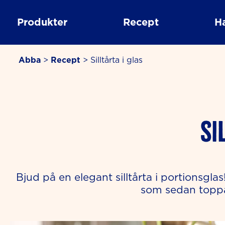
Skip
to
Produkter
Recept
H
content
Abba
>
Recept
>
Silltårta i glas
Si
Bjud på en elegant silltårta i portionsgl
som sedan toppa