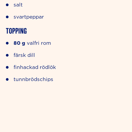
salt
svartpeppar
Topping
80
g
valfri rom
färsk dill
finhackad rödlök
tunnbrödschips