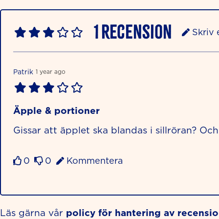
1
Recension
Skriv 
Patrik
1 year ago
Äpple & portioner
Gissar att äpplet ska blandas i sillröran? O
0
0
Kommentera
policy för hantering av recensi
Läs gärna vår