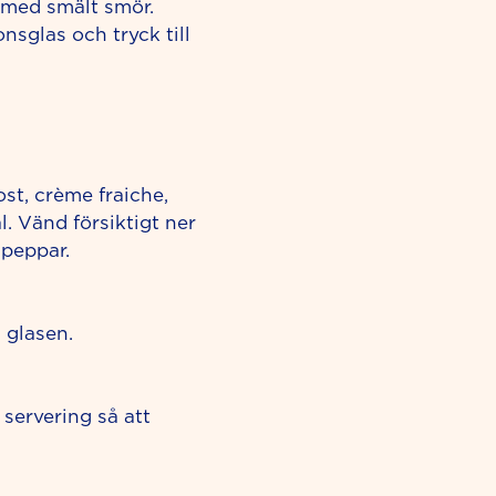
 med smält smör.
nsglas och tryck till
ost, crème fraiche,
l. Vänd försiktigt ner
 peppar.
 glasen.
 servering så att