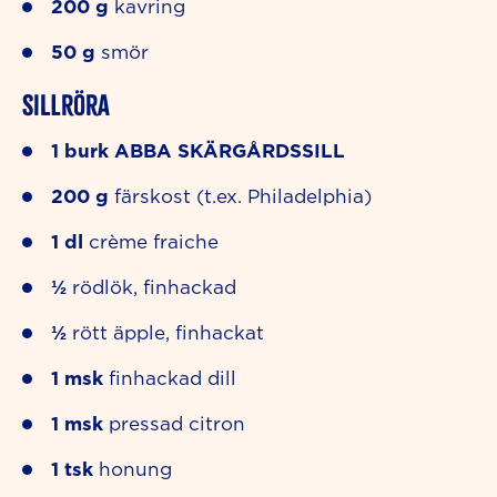
200
g
kavring
50
g
smör
Sillröra
1
burk
ABBA SKÄRGÅRDSSILL
200
g
färskost (t.ex. Philadelphia)
1
dl
crème fraiche
½
rödlök, finhackad
½
rött äpple, finhackat
1
msk
finhackad dill
1
msk
pressad citron
1
tsk
honung