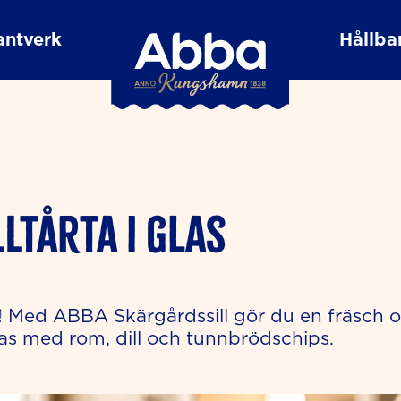
antverk
Hållbar
lltårta i glas
as! Med ABBA Skärgårdssill gör du en fräsch o
s med rom, dill och tunnbrödschips.