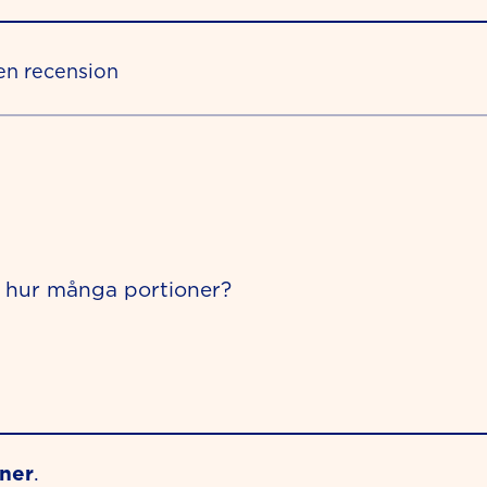
en recension
ch hur många portioner?
oner
.