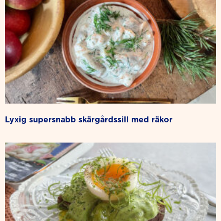
lyxig supersnabb skärgårdssill med räkor