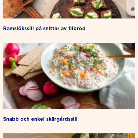
ramslökssill på snittar av filbröd
snabb och enkel skärgårdssill