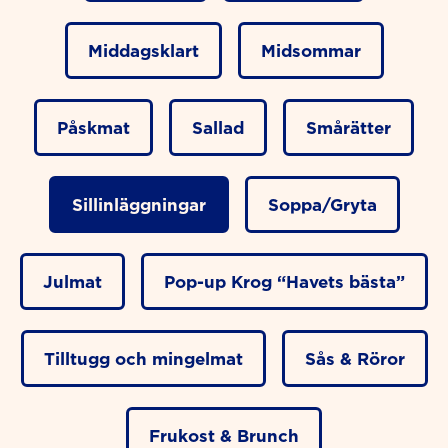
Middagsklart
Midsommar
Påskmat
Sallad
Smårätter
Sillinläggningar
Soppa/Gryta
Julmat
Pop-up Krog “Havets bästa”
Tilltugg och mingelmat
Sås & Röror
Frukost & Brunch