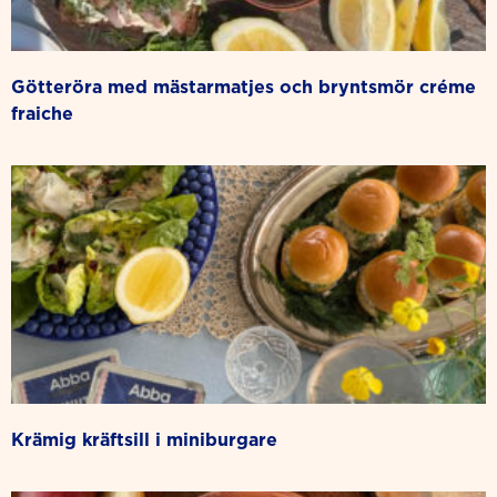
götteröra med mästarmatjes och bryntsmör créme
fraiche
krämig kräftsill i miniburgare