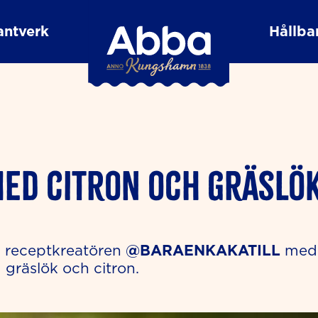
antverk
Hållbar
med citron och gräslö
n receptkreatören
@BARAENKAKATILL
med 
gräslök och citron.