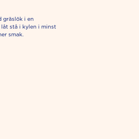
d gräslök i en
låt stå i kylen i minst
 mer smak.