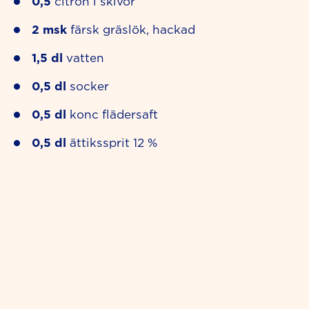
0,5
citron i skivor
2
msk
färsk gräslök, hackad
1,5
dl
vatten
0,5
dl
socker
0,5
dl
konc flädersaft
0,5
dl
ättikssprit 12 %