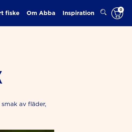
0
t fiske
Om Abba
Inspiration
k
smak av fläder,