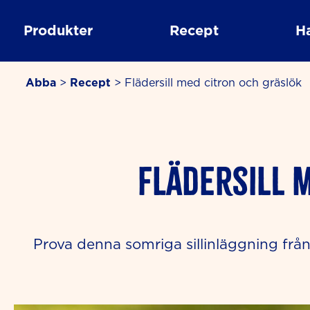
Skip
to
Produkter
Recept
H
content
Abba
>
Recept
>
Flädersill med citron och gräslök
Flädersill 
Prova denna somriga sillinläggning frå