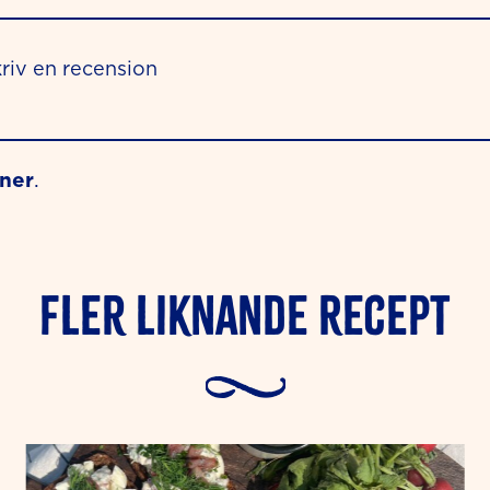
riv en recension
oner
.
Fler liknande Recept