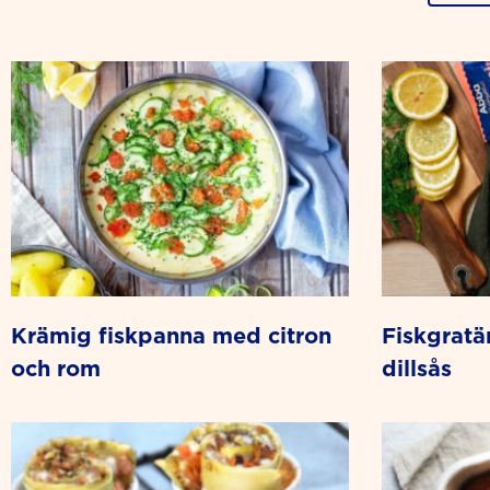
krämig fiskpanna med citron
fiskgratäng med räk- och
och rom
dillsås