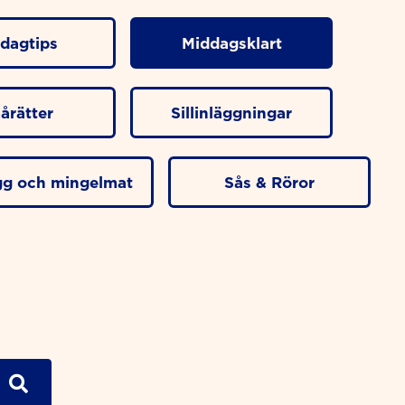
dagtips
Middagsklart
årätter
Sillinläggningar
ugg och mingelmat
Sås & Röror