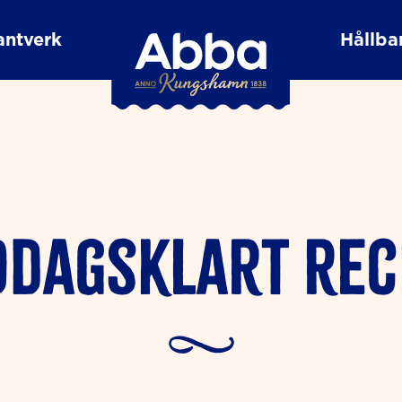
antverk
Hållbar
ddagsklart rec