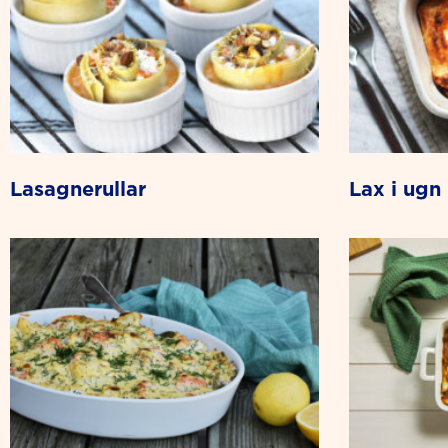
lasagnerullar
lax i ug