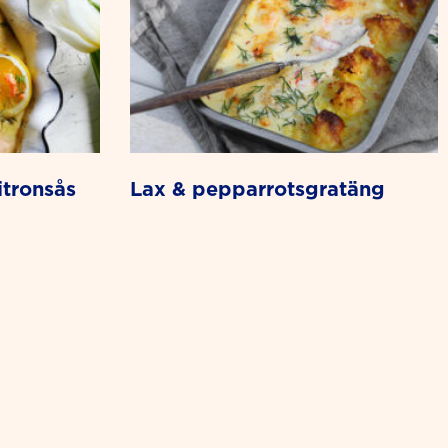
itronsås
lax & pepparrotsgratäng