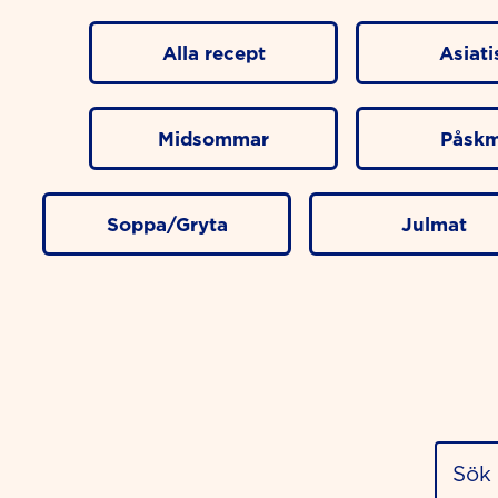
Alla recept
Asiati
Midsommar
Påskm
Soppa/Gryta
Julmat