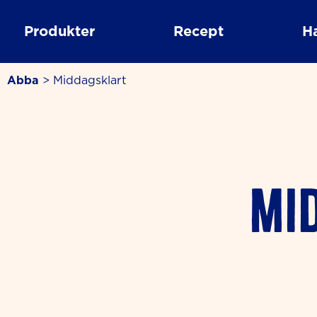
Skip
to
Produkter
Recept
H
content
Abba
>
Middagsklart
Mi