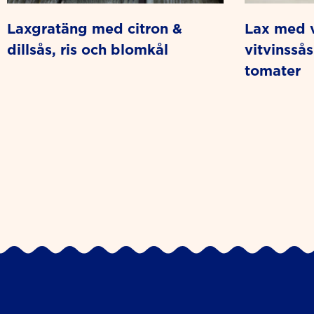
laxgratäng med citron &
lax med vitlöksrostad potatis,
dillsås, ris och blomkål
vitvinsså
tomater