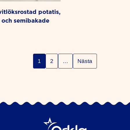
s och semibakade
1
2
…
Nästa