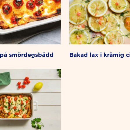
n på smördegsbädd
bakad lax i krämig c