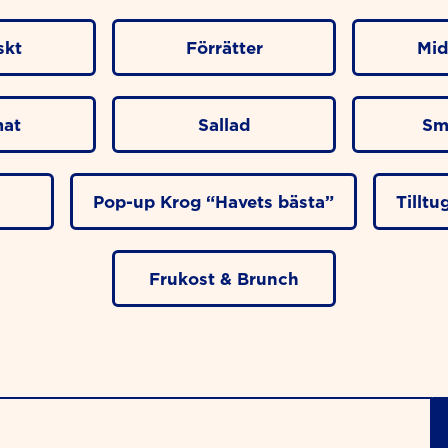
skt
Förrätter
Mid
at
Sallad
Sm
Pop-up Krog “Havets bästa”
Tillt
Frukost & Brunch