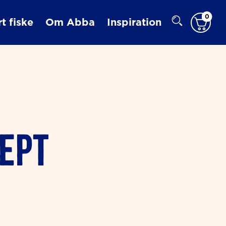
0
t fiske
Om Abba
Inspiration
ept