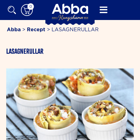
Skip
0
to
content
Abba
>
Recept
>
LASAGNERULLAR
minutes
LASAGNERULLAR