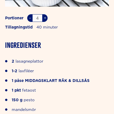
–
+
Portioner
Tillagningstid
40
INGREDIENSER
2
lasagneplattor
1-2
laxfiléer
1
påse
MIDDAGSKLART RÄK & DILLSÅS
1
pkt
fetaost
150
g
pesto
mandelsmör