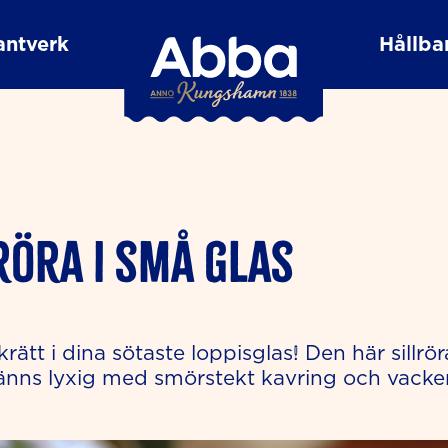
antverk
Hållbar
röra i små glas
rätt i dina sötaste loppisglas! Den här sill
känns lyxig med smörstekt kavring och vacke