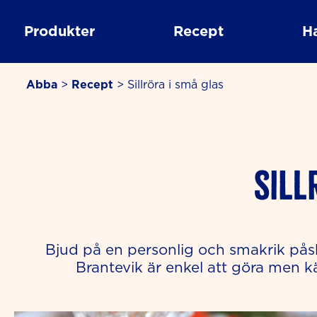
Skip
to
Produkter
Recept
H
content
Abba
>
Recept
>
Sillröra i små glas
Sill
Bjud på en personlig och smakrik påsk
Brantevik är enkel att göra men 