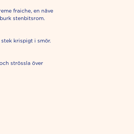
creme fraiche, en näve
 burk stenbitsrom.
 stek krispigt i smör.
och strössla över