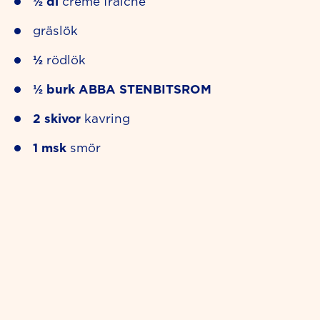
½
dl
creme fraiche
gräslök
½
rödlök
½
burk
ABBA STENBITSROM
2
skivor
kavring
1
msk
smör