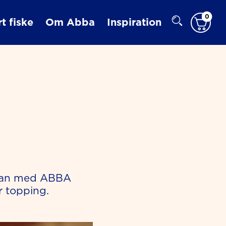
0
t fiske
Om Abba
Inspiration
röran med ABBA
r topping.