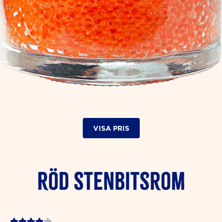
VISA PRIS
Röd Stenbitsrom
Rated




