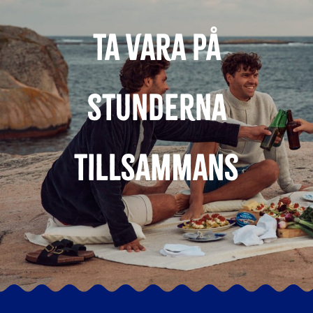
Ta vara på
stunderna
tillsammans