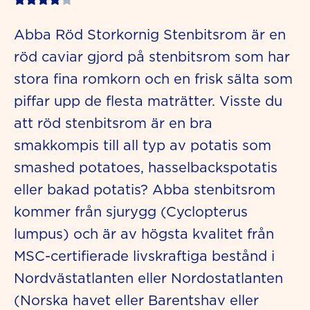
4
Abba Röd Storkornig Stenbitsrom är en
out
röd caviar gjord på stenbitsrom som har
of
stora fina romkorn och en frisk sälta som
5
piffar upp de flesta maträtter. Visste du
att röd stenbitsrom är en bra
smakkompis till all typ av potatis som
smashed potatoes, hasselbackspotatis
eller bakad potatis? Abba stenbitsrom
kommer från sjurygg (Cyclopterus
lumpus) och är av högsta kvalitet från
MSC-certifierade livskraftiga bestånd i
Nordvästatlanten eller Nordostatlanten
(Norska havet eller Barentshav eller