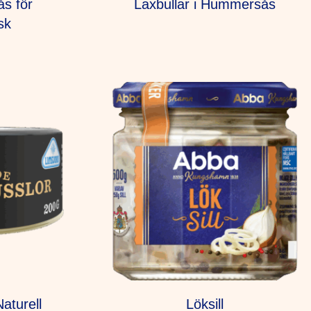
ås för
Laxbullar i Hummersås
sk
aturell
Löksill