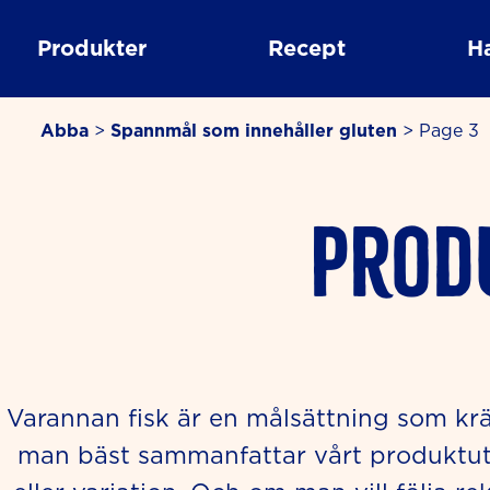
Skip
to
Produkter
Recept
H
content
Abba
>
Spannmål som innehåller gluten
>
Page 3
Prod
Varannan fisk är en målsättning som kräv
man bäst sammanfattar vårt produktut