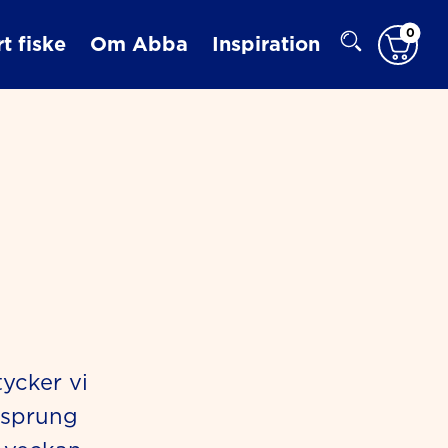
0
t fiske
Om Abba
Inspiration
tycker vi
rsprung