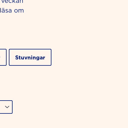
i veckan
 läsa om
r
Stuvningar