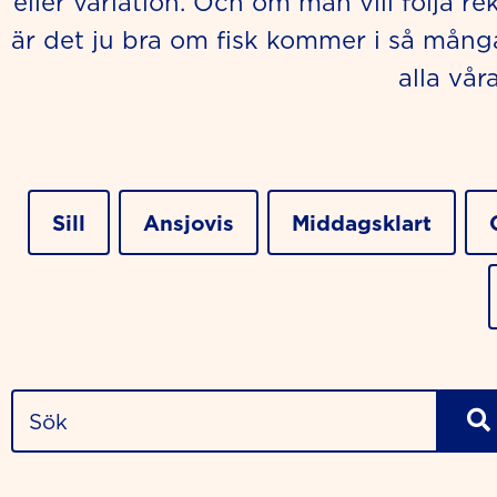
eller variation. Och om man vill följa 
är det ju bra om fisk kommer i så mång
alla vår
Sill
Ansjovis
Middagsklart