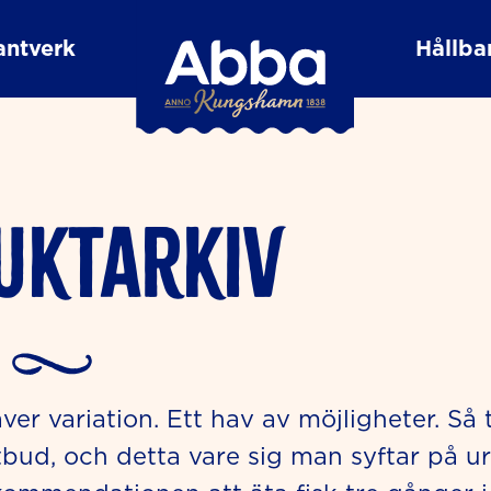
antverk
Hållbar
uktarkiv
er variation. Ett hav av möjligheter. Så 
bud, och detta vare sig man syftar på u