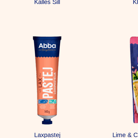
Kalles Sill
K
Laxpastej
Lime & Ch