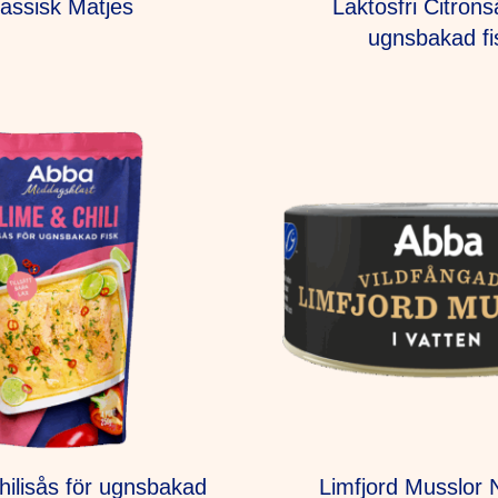
lassisk Matjes
Laktosfri Citrons
ugnsbakad fi
ilisås för ugnsbakad
Limfjord Musslor N