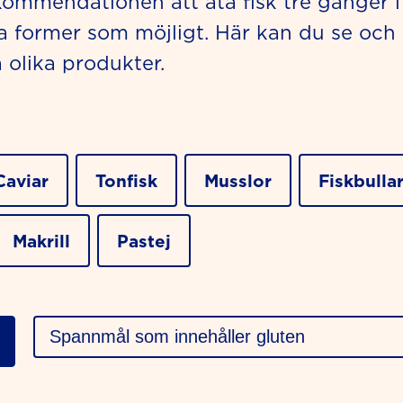
rekommendationen att äta fisk tre gånger 
a former som möjligt. Här kan du se och
a olika produkter.
Caviar
Tonfisk
Musslor
Fiskbulla
Makrill
Pastej