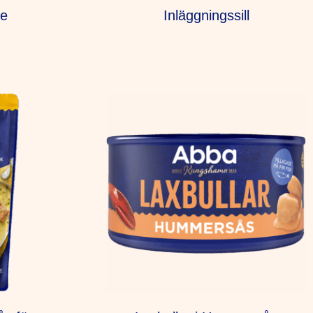
me
Inläggningssill