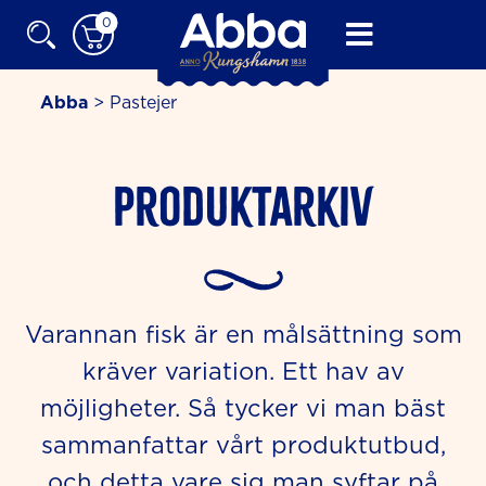
Skip
0
to
content
Abba
>
Pastejer
Produktarkiv
Varannan fisk är en målsättning som
kräver variation. Ett hav av
möjligheter. Så tycker vi man bäst
sammanfattar vårt produktutbud,
och detta vare sig man syftar på