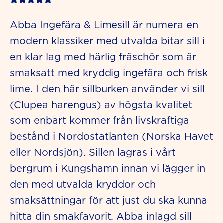
5
Abba Ingefära & Limesill är numera en
out
modern klassiker med utvalda bitar sill i
of
en klar lag med härlig fräschör som är
5
smaksatt med kryddig ingefära och frisk
lime. I den här sillburken använder vi sill
(Clupea harengus) av högsta kvalitet
som enbart kommer från livskraftiga
bestånd i Nordostatlanten (Norska Havet
eller Nordsjön). Sillen lagras i vårt
bergrum i Kungshamn innan vi lägger in
den med utvalda kryddor och
smaksättningar för att just du ska kunna
hitta din smakfavorit. Abba inlagd sill