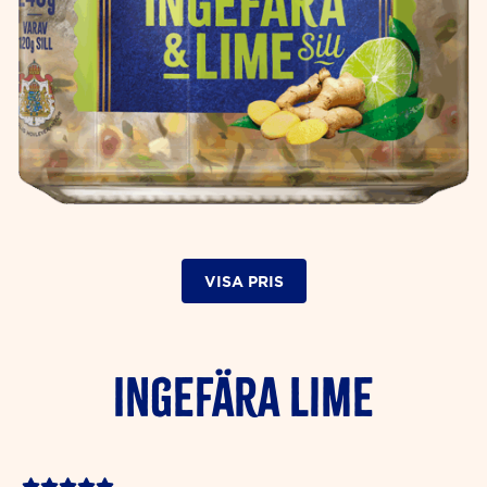
VISA PRIS
Ingefära Lime
Rated




