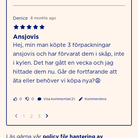
Denice
8 months ago
Ansjovis
Hej, min man köpte 3 förpackningar
ansjovis och har förvarat dem i skåp, inte
i kylen. Det har gått en vecka och jag
hittade dem nu. Går de fortfarande att
äta eller behöver vi köpa nya?😩
0
0
Visa kommentar(2)
Kommentera
1
2
3
policy för hantering av
Läs gärna vår