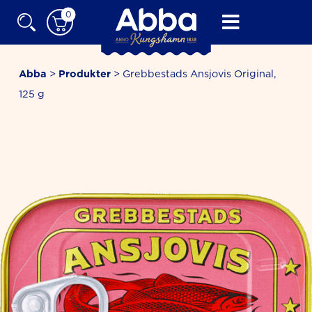
Skip
0
to
content
Abba
>
Produkter
>
Grebbestads Ansjovis Original,
125 g