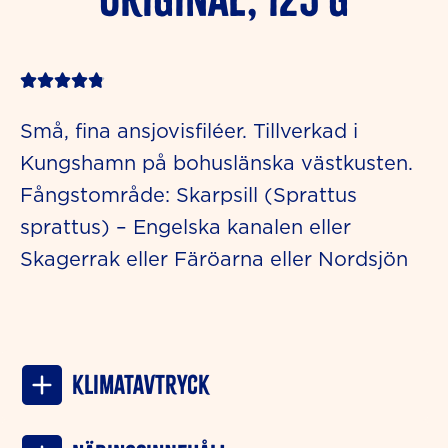
Rated





4.8
Små, fina ansjovisfiléer. Tillverkad i
out
Kungshamn på bohuslänska västkusten.
of
Fångstområde: Skarpsill (Sprattus
5
sprattus) – Engelska kanalen eller
Skagerrak eller Färöarna eller Nordsjön
Klimatavtryck