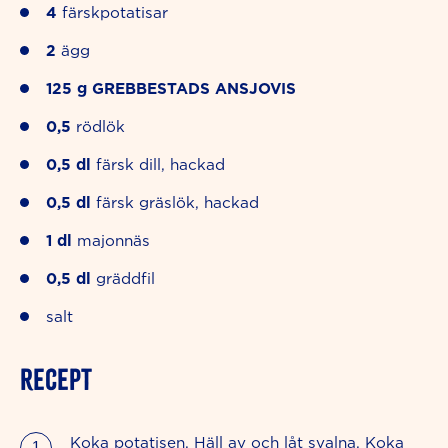
4
färskpotatisar
2
ägg
125
g
GREBBESTADS ANSJOVIS
0,5
rödlök
0,5
dl
färsk dill, hackad
0,5
dl
färsk gräslök, hackad
1
dl
majonnäs
0,5
dl
gräddfil
salt
RECEPT
Koka potatisen. Häll av och låt svalna. Koka