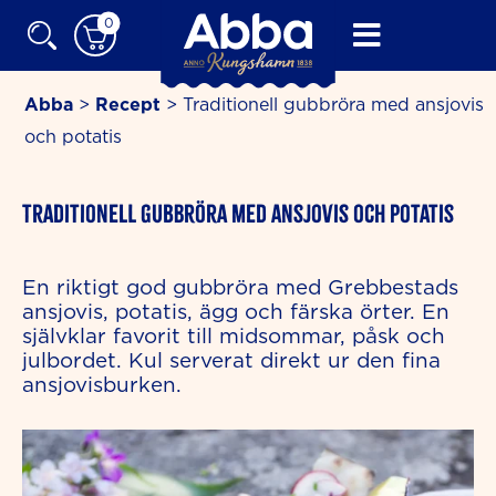
Skip
0
to
content
Abba
>
Recept
>
Traditionell gubbröra med ansjovis
och potatis
minutes
Traditionell gubbröra med ansjovis och potatis
En riktigt god gubbröra med Grebbestads
ansjovis, potatis, ägg och färska örter. En
självklar favorit till midsommar, påsk och
julbordet. Kul serverat direkt ur den fina
ansjovisburken.