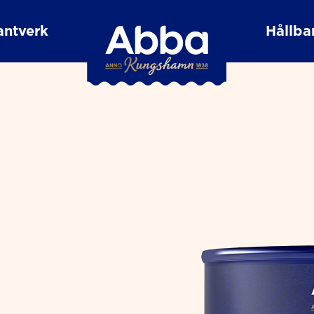
antverk
Hållbar