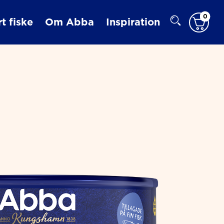
0
t fiske
Om Abba
Inspiration