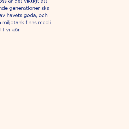
ss är det viktigt att
de generationer ska
 av havets goda, och
 miljötänk finns med i
llt vi gör.