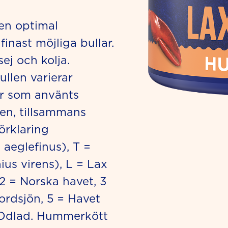
en optimal
finast möjliga bullar.
sej och kolja.
llen varierar
ar som använts
en, tillsammans
örklaring
aeglefinus), T =
ius virens), L = Lax
 2 = Norska havet, 3
ordsjön, 5 = Havet
. Odlad. Hummerkött