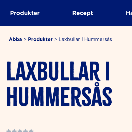
Skip
to
Produkter
Recept
H
content
Abba
>
Produkter
>
Laxbullar i Hummersås
Laxbullar i
Hummersås
Rated




