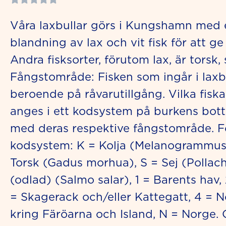
0
Våra laxbullar görs i Kungshamn med 
out
blandning av lax och vit fisk för att ge 
of
5
Andra fisksorter, förutom lax, är torsk, 
Fångstområde: Fisken som ingår i laxbu
beroende på råvarutillgång. Vilka fisk
anges i ett kodsystem på burkens bott
med deras respektive fångstområde. F
kodsystem: K = Kolja (Melanogrammus 
Torsk (Gadus morhua), S = Sej (Pollach
(odlad) (Salmo salar), 1 = Barents hav,
= Skagerack och/eller Kattegatt, 4 = N
kring Färöarna och Island, N = Norge