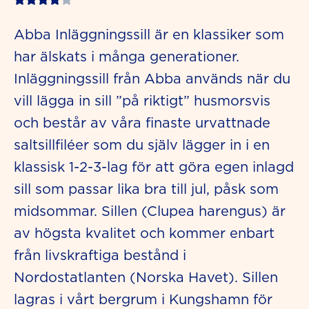
3.9
Abba Inläggningssill är en klassiker som
out
har älskats i många generationer.
of
Inläggningssill från Abba används när du
5
vill lägga in sill ”på riktigt” husmorsvis
och består av våra finaste urvattnade
saltsillfiléer som du själv lägger in i en
klassisk 1-2-3-lag för att göra egen inlagd
sill som passar lika bra till jul, påsk som
midsommar. Sillen (Clupea harengus) är
av högsta kvalitet och kommer enbart
från livskraftiga bestånd i
Nordostatlanten (Norska Havet). Sillen
lagras i vårt bergrum i Kungshamn för