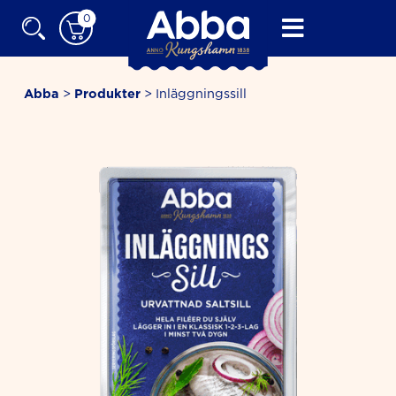
Skip
0
to
content
Abba
>
Produkter
>
Inläggningssill