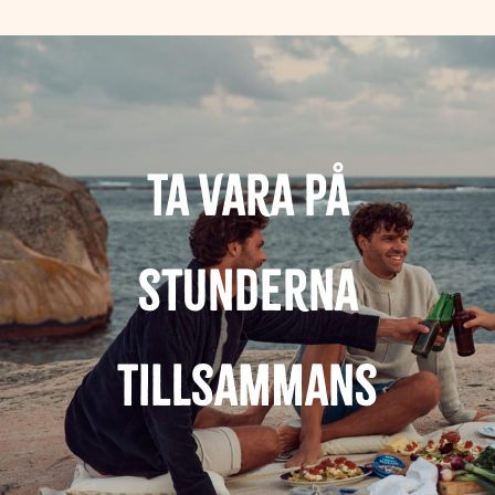
Ta vara på
stunderna
tillsammans