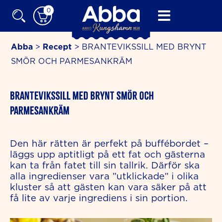
Skip
0
to
content
Abba
>
Recept
>
BRANTEVIKSSILL MED BRYNT
SMÖR OCH PARMESANKRÄM
BRANTEVIKSSILL MED BRYNT SMÖR OCH
PARMESANKRÄM
Den här rätten är perfekt på buffébordet –
läggs upp aptitligt på ett fat och gästerna
kan ta från fatet till sin tallrik. Därför ska
alla ingredienser vara ”utklickade” i olika
kluster så att gästen kan vara säker på att
få lite av varje ingrediens i sin portion.