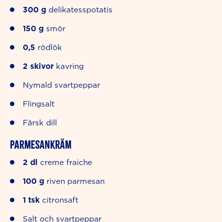
300
g
delikatesspotatis
150
g
smör
0,5
rödlök
2
skivor
kavring
Nymald svartpeppar
Flingsalt
Färsk dill
Parmesankräm
2
dl
creme fraiche
100
g
riven parmesan
1
tsk
citronsaft
Salt och svartpeppar