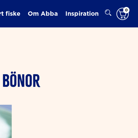
0
t fiske
Om Abba
Inspiration
H BÖNOR