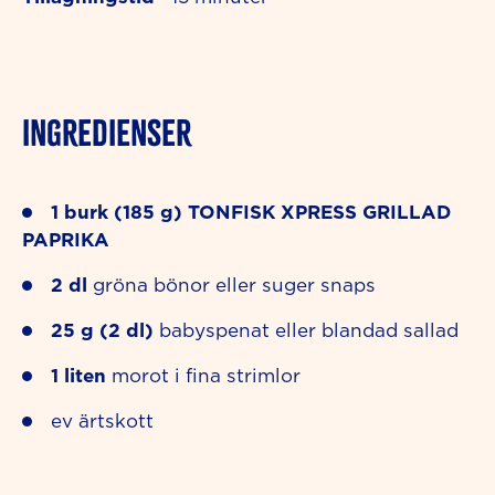
INGREDIENSER
1
burk (185 g)
TONFISK XPRESS GRILLAD
PAPRIKA
2
dl
gröna bönor eller suger snaps
25
g (2 dl)
babyspenat eller blandad sallad
1
liten
morot i fina strimlor
ev ärtskott