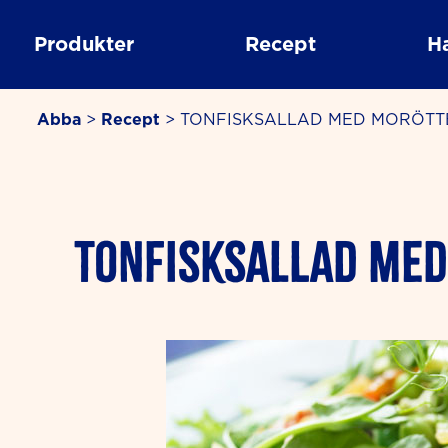
Skip
to
Produkter
Recept
H
content
Abba
>
Recept
>
TONFISKSALLAD MED MORÖTT
minutes
TONFISKSALLAD MED