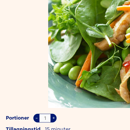
Portioner
–
+
Tillagningstid
15