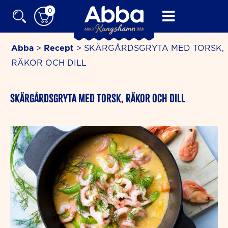
Skip
0
to
content
Abba
>
Recept
>
SKÄRGÅRDSGRYTA MED TORSK,
RÄKOR OCH DILL
minutes
SKÄRGÅRDSGRYTA MED TORSK, RÄKOR OCH DILL