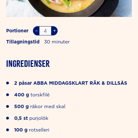
–
+
Portioner
Tillagningstid
30
INGREDIENSER
2
påsar
ABBA MIDDAGSKLART RÄK & DILLSÅS
400
g
torskfilé
500
g
räkor med skal
0,5
st
purjolök
100
g
rotselleri