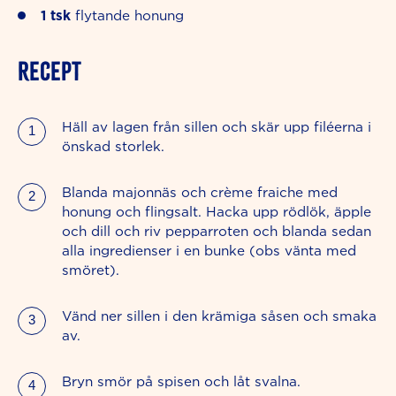
1
tsk
flytande honung
RECEPT
Häll av lagen från sillen och skär upp filéerna i
önskad storlek.
Blanda majonnäs och crème fraiche med
honung och flingsalt. Hacka upp rödlök, äpple
och dill och riv pepparroten och blanda sedan
alla ingredienser i en bunke (obs vänta med
smöret).
Vänd ner sillen i den krämiga såsen och smaka
av.
Bryn smör på spisen och låt svalna.