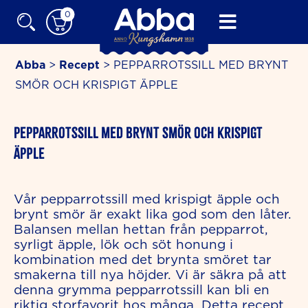
Skip
0
to
content
Abba
>
Recept
>
PEPPARROTSSILL MED BRYNT
SMÖR OCH KRISPIGT ÄPPLE
minutes
PEPPARROTSSILL MED BRYNT SMÖR OCH KRISPIGT
ÄPPLE
Vår pepparrotssill med krispigt äpple och
brynt smör är exakt lika god som den låter.
Balansen mellan hettan från pepparrot,
syrligt äpple, lök och söt honung i
kombination med det brynta smöret tar
smakerna till nya höjder. Vi är säkra på att
denna grymma pepparrotssill kan bli en
riktig storfavorit hos många. Detta recept