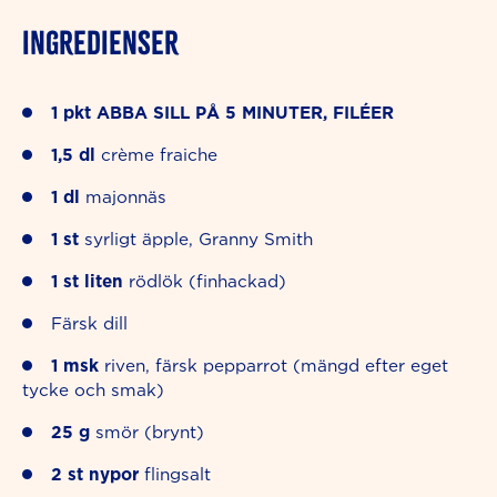
INGREDIENSER
1
pkt
ABBA SILL PÅ 5 MINUTER, FILÉER
1,5
dl
crème fraiche
1
dl
majonnäs
1
st
syrligt äpple, Granny Smith
1
st liten
rödlök (finhackad)
Färsk dill
1
msk
riven, färsk pepparrot (mängd efter eget
tycke och smak)
25
g
smör (brynt)
2
st nypor
flingsalt