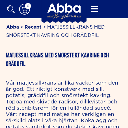
Skip
0
to
content
Abba
>
Recept
>
MATJESSILLKRANS MED
SMÖRSTEKT KAVRING OCH GRÄDDFIL
minutes
MATJESSILLKRANS MED SMÖRSTEKT KAVRING OCH
GRÄDDFIL
Vår matjessillkrans är lika vacker som den
är god. Ett riktigt konstverk med sill,
potatis, gräddfil och smörstekt kavring.
Toppa med skivade rädisor, dillkvistar och
röd stenbitsrom för en fulländad succé.
Vårt recept med matjes har verkligen en
särskild plats i våra hjärtan. Koka ägg och
potatis samtidigt som du steker kavringen,