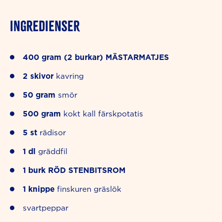
INGREDIENSER
400
gram (2 burkar)
MÄSTARMATJES
2
skivor
kavring
50
gram
smör
500
gram
kokt kall färskpotatis
5
st
rädisor
1
dl
gräddfil
1
burk
RÖD STENBITSROM
1
knippe
finskuren gräslök
svartpeppar