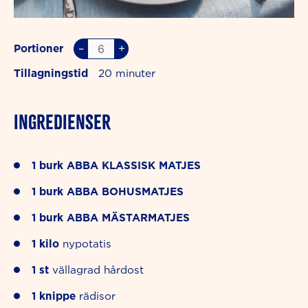
–
+
Portioner
Tillagningstid
20
INGREDIENSER
1
burk
ABBA KLASSISK MATJES
1
burk
ABBA BOHUSMATJES
1
burk
ABBA MÄSTARMATJES
1
kilo
nypotatis
1
st
vällagrad hårdost
1
knippe
rädisor