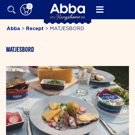
Skip
0
to
content
Abba
>
Recept
>
MATJESBORD
minutes
MATJESBORD