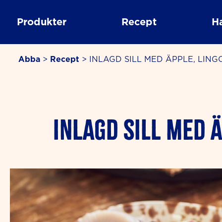
Skip
to
Produkter
Recept
H
content
Abba
>
Recept
>
INLAGD SILL MED ÄPPLE, LIN
minute
INLAGD SILL MED 