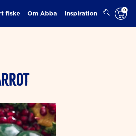
0
t fiske
Om Abba
Inspiration
ARROT