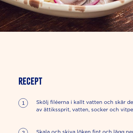
RECEPT
Skölj filéerna i kallt vatten och skär d
av ättikssprit, vatten, socker och vitp
Skala och skiva löken fint och lägg ner