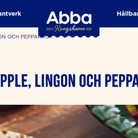
antverk
Hållbar
GON OCH PEPPARROT
ÄPPLE, LINGON OCH PEPP