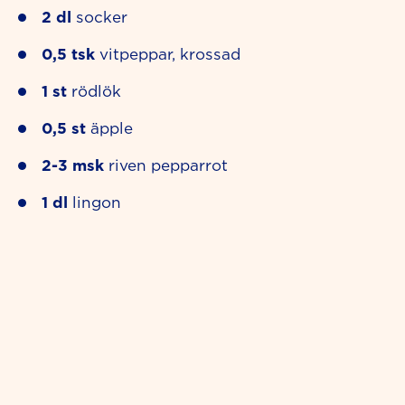
2
dl
socker
0,5
tsk
vitpeppar, krossad
1
st
rödlök
0,5
st
äpple
2-3
msk
riven pepparrot
1
dl
lingon