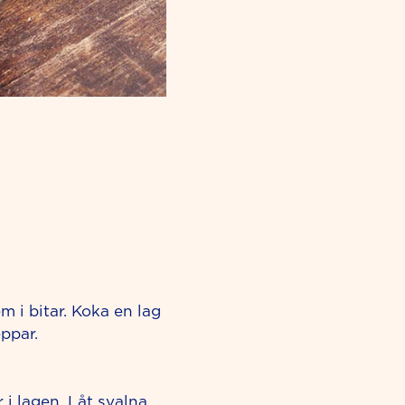
em i bitar. Koka en lag
eppar.
 i lagen. Låt svalna.