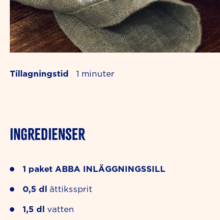
Tillagningstid
1
INGREDIENSER
1
paket
ABBA INLÄGGNINGSSILL
0,5
dl
ättikssprit
1,5
dl
vatten