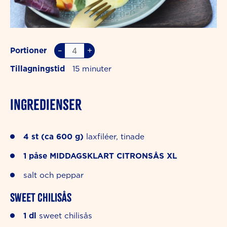
–
+
Portioner
Tillagningstid
15
INGREDIENSER
4
st (ca 600 g)
laxfiléer, tinade
1
påse
MIDDAGSKLART CITRONSÅS XL
salt och peppar
Sweet chilisås
1
dl
sweet chilisås