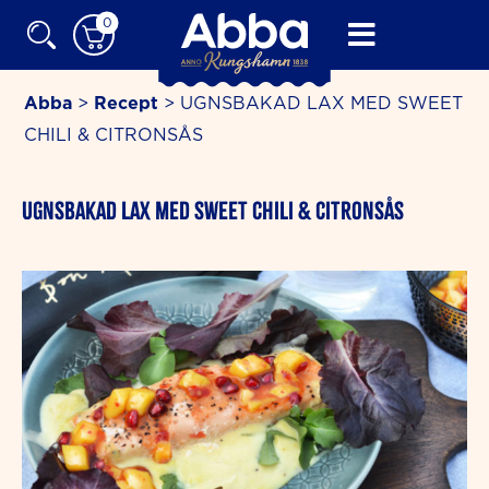
Skip
0
to
content
Abba
>
Recept
>
UGNSBAKAD LAX MED SWEET
CHILI & CITRONSÅS
minutes
UGNSBAKAD LAX MED SWEET CHILI & CITRONSÅS