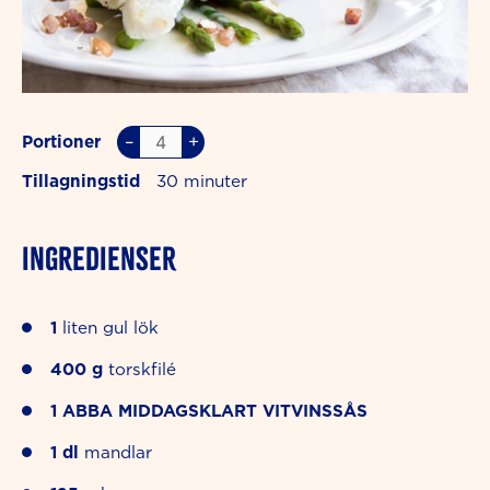
–
+
Portioner
Tillagningstid
30
INGREDIENSER
1
liten gul lök
400
g
torskfilé
1
ABBA MIDDAGSKLART VITVINSSÅS
1
dl
mandlar