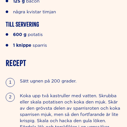
125
g
bacon
några kvistar timjan
Till servering
600
g
potatis
1
knippe
sparris
RECEPT
Sätt ugnen på 200 grader.
Koka upp två kastruller med vatten. Skrubba
eller skala potatisen och koka den mjuk. Skär
av den grövsta delen av sparrisroten och koka
sparrisen mjuk, men så den fortfarande är lite
krispig.
Skala och hacka den gula löken.
Fördela lök och torskfiléer i en ugnssäker