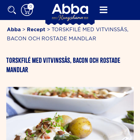
Skip
0
to
content
Abba
>
Recept
>
TORSKFILÉ MED VITVINSSÅS,
BACON OCH ROSTADE MANDLAR
minutes
TORSKFILÉ MED VITVINSSÅS, BACON OCH ROSTADE
MANDLAR