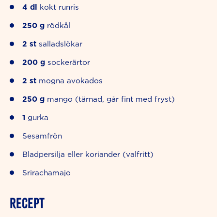
4
dl
kokt runris
250
g
rödkål
2
st
salladslökar
200
g
sockerärtor
2
st
mogna avokados
250
g
mango (tärnad, går fint med fryst)
1
gurka
Sesamfrön
Bladpersilja eller koriander (valfritt)
Srirachamajo
RECEPT