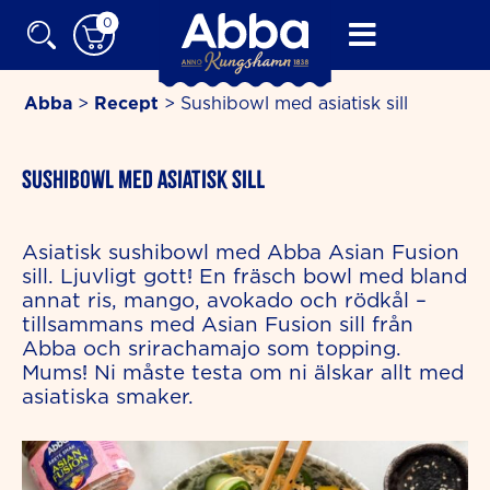
Skip
0
to
content
Abba
>
Recept
>
Sushibowl med asiatisk sill
minutes
Sushibowl med asiatisk sill
Asiatisk sushibowl med Abba Asian Fusion
sill. Ljuvligt gott! En fräsch bowl med bland
annat ris, mango, avokado och rödkål –
tillsammans med Asian Fusion sill från
Abba och srirachamajo som topping.
Mums! Ni måste testa om ni älskar allt med
asiatiska smaker.