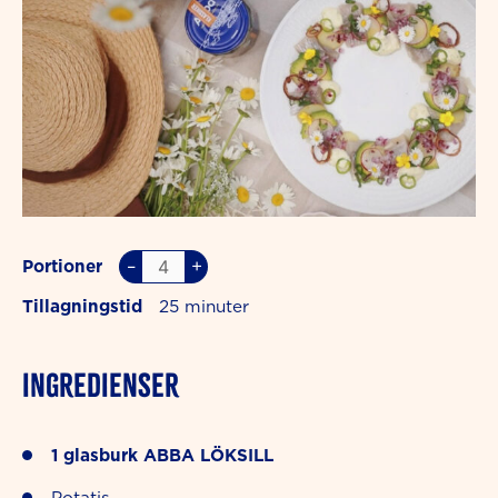
–
+
Portioner
Tillagningstid
25
INGREDIENSER
1
glasburk
ABBA LÖKSILL
Potatis