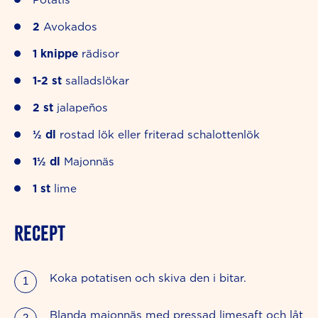
2
Avokados
1
knippe
rädisor
1-2
st
salladslökar
2
st
jalapeños
½
dl
rostad lök eller friterad schalottenlök
1½
dl
Majonnäs
1
st
lime
RECEPT
Koka potatisen och skiva den i bitar.
Blanda majonnäs med pressad limesaft och låt