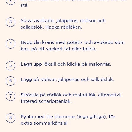
stå.
Skiva avokado, jalapeños, rädisor och
salladslök. Hacka rödlöken.
Bygg din krans med potatis och avokado som
bas, på ett vackert fat eller tallrik.
Lägg upp löksill och klicka på majonnäs.
Lägg på rädisor, jalapeños och salladslök.
Strössla på rödlök och rostad lök, alternativt
friterad scharlottenlök.
Pynta med lite blommor (inga giftiga), för
extra sommarkänsla!