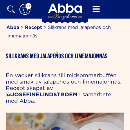
Skip
0
to
content
Abba
>
Recept
>
Sillkrans med jalapeños och
limemajonnäs
minutes
Sillkrans med jalapeños och limemajonnäs
En vacker sillkrans till midsommarbuffén
med smak av jalapeños och limemajonnäs.
Recept skapat av
@JOSEFINELINDSTROEM
i samarbete
med Abba.