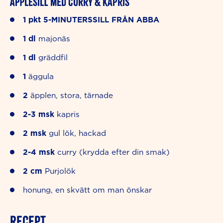
Äpplesill med curry & kapris
1
pkt
5-MINUTERSSILL FRÅN ABBA
1
dl
majonäs
1
dl
gräddfil
1
äggula
2
äpplen, stora, tärnade
2-3
msk
kapris
2
msk
gul lök, hackad
2-4
msk
curry (krydda efter din smak)
2 cm
Purjolök
honung, en skvätt om man önskar
RECEPT