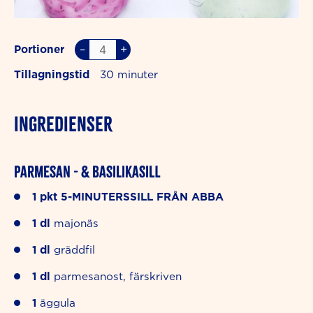
–
+
Portioner
Tillagningstid
30
INGREDIENSER
Parmesan - & basilikasill
1
pkt
5-MINUTERSSILL FRÅN ABBA
1
dl
majonäs
1
dl
gräddfil
1
dl
parmesanost, färskriven
1
äggula