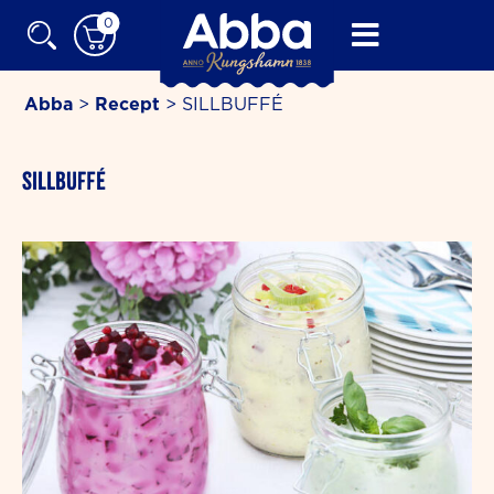
Skip
0
to
content
Abba
>
Recept
>
SILLBUFFÉ
minutes
SILLBUFFÉ