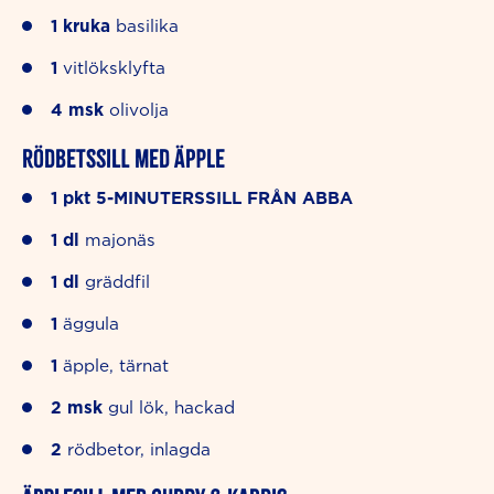
1
kruka
basilika
1
vitlöksklyfta
4
msk
olivolja
Rödbetssill med äpple
1
pkt
5-MINUTERSSILL FRÅN ABBA
1
dl
majonäs
1
dl
gräddfil
1
äggula
1
äpple, tärnat
2
msk
gul lök, hackad
2
rödbetor, inlagda