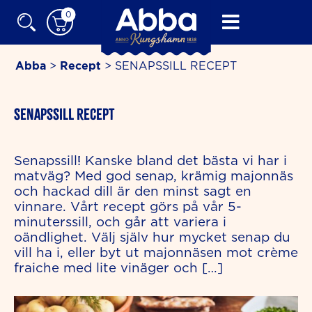
Skip
0
to
content
Abba
>
Recept
>
SENAPSSILL RECEPT
minutes
SENAPSSILL RECEPT
Senapssill! Kanske bland det bästa vi har i
matväg? Med god senap, krämig majonnäs
och hackad dill är den minst sagt en
vinnare. Vårt recept görs på vår 5-
minuterssill, och går att variera i
oändlighet. Välj själv hur mycket senap du
vill ha i, eller byt ut majonnäsen mot crème
fraiche med lite vinäger och […]