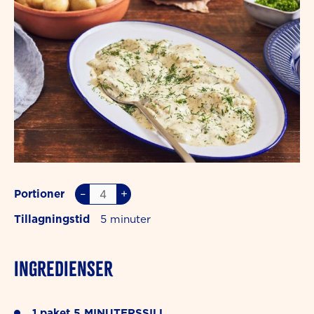
–
+
Portioner
Tillagningstid
5
INGREDIENSER
1
paket
5 MINUTERSSILL