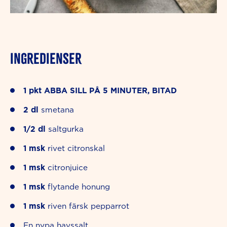
INGREDIENSER
1
pkt
ABBA SILL PÅ 5 MINUTER, BITAD
2
dl
smetana
1/2
dl
saltgurka
1
msk
rivet citronskal
1
msk
citronjuice
1
msk
flytande honung
1
msk
riven färsk pepparrot
En nypa havssalt