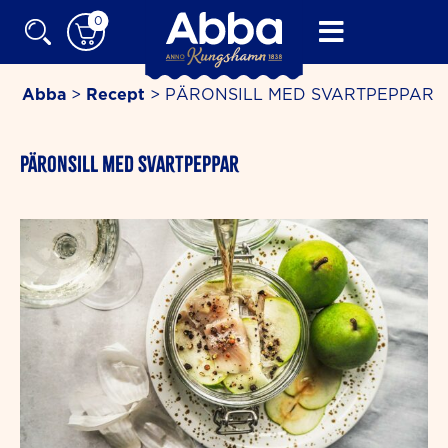
Skip
0
to
content
Abba
>
Recept
>
PÄRONSILL MED SVARTPEPPAR
PÄRONSILL MED SVARTPEPPAR