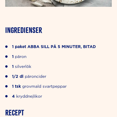
INGREDIENSER
1
paket
ABBA SILL PÅ 5 MINUTER, BITAD
1
päron
1
silverlök
1/2
dl
päroncider
1
tsk
grovmald svartpeppar
4
kryddnejlikor
RECEPT