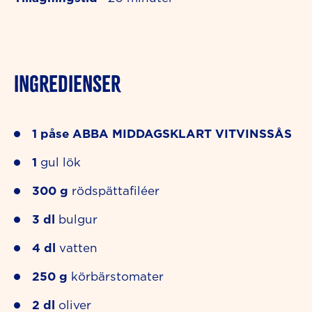
INGREDIENSER
1
påse
ABBA MIDDAGSKLART VITVINSSÅS
1
gul lök
300
g
rödspättafiléer
3
dl
bulgur
4
dl
vatten
250
g
körbärstomater
2
dl
oliver