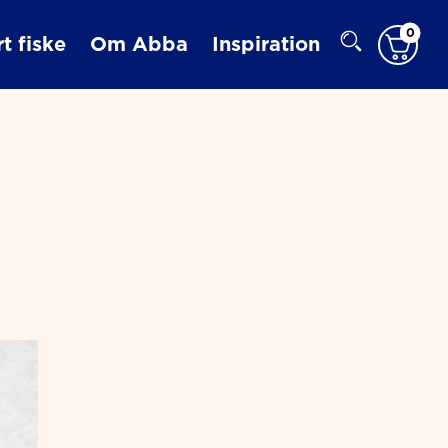
0
t fiske
Om Abba
Inspiration