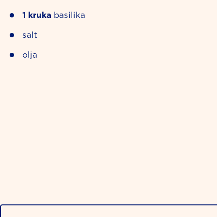
1
kruka
basilika
salt
olja