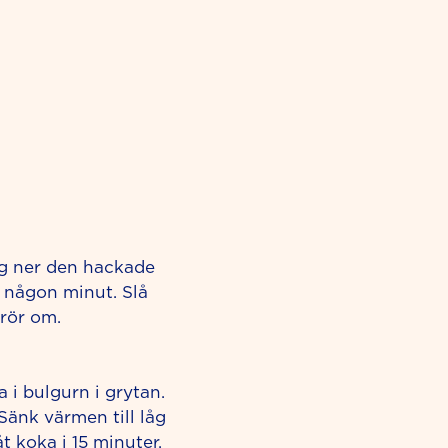
ägg ner den hackade
a någon minut. Slå
rör om.
a i bulgurn i grytan.
Sänk värmen till låg
t koka i 15 minuter.