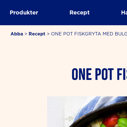
Skip
to
Produkter
Recept
H
content
Abba
>
Recept
>
ONE POT FISKGRYTA MED BUL
minutes
ONE POT F