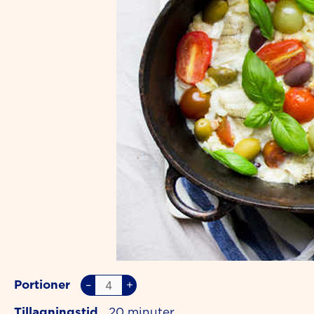
Portioner
–
+
Tillagningstid
20