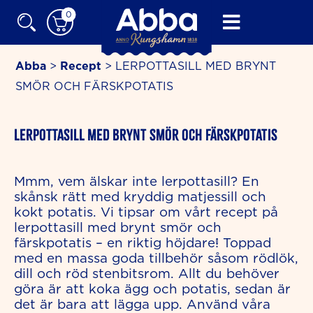
Skip
0
to
content
Abba
>
Recept
>
LERPOTTASILL MED BRYNT
SMÖR OCH FÄRSKPOTATIS
minutes
LERPOTTASILL MED BRYNT SMÖR OCH FÄRSKPOTATIS
Mmm, vem älskar inte lerpottasill? En
skånsk rätt med kryddig matjessill och
kokt potatis. Vi tipsar om vårt recept på
lerpottasill med brynt smör och
färskpotatis – en riktig höjdare! Toppad
med en massa goda tillbehör såsom rödlök,
dill och röd stenbitsrom. Allt du behöver
göra är att koka ägg och potatis, sedan är
det är bara att lägga upp. Använd våra