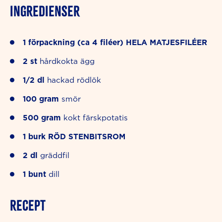
INGREDIENSER
1
förpackning (ca 4 filéer)
HELA MATJESFILÉER
2
st
hårdkokta ägg
1/2
dl
hackad rödlök
100
gram
smör
500
gram
kokt färskpotatis
1
burk
RÖD STENBITSROM
2
dl
gräddfil
1
bunt
dill
RECEPT