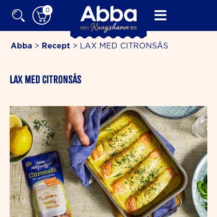
Skip
0
to
content
Abba
>
Recept
>
LAX MED CITRONSÅS
minutes
LAX MED CITRONSÅS