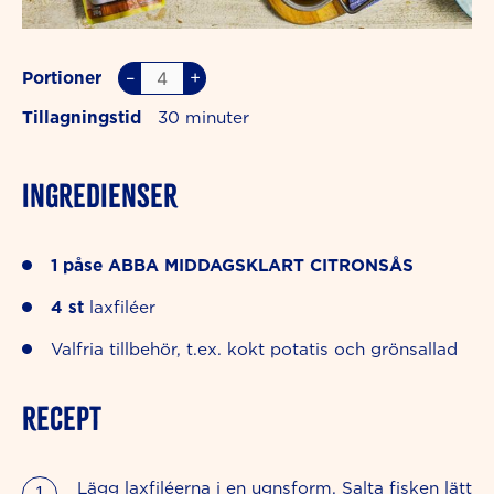
–
+
Portioner
Tillagningstid
30
INGREDIENSER
1
påse
ABBA MIDDAGSKLART CITRONSÅS
4
st
laxfiléer
Valfria tillbehör, t.ex. kokt potatis och grönsallad
RECEPT
Lägg laxfiléerna i en ugnsform. Salta fisken lätt