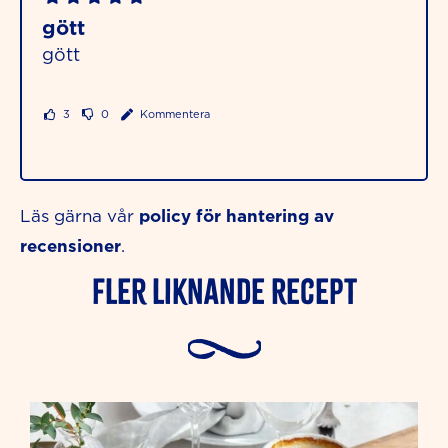
gött
gött
3
0
Kommentera
policy för hantering av
Läs gärna vår
recensioner
.
Fler liknande Recept