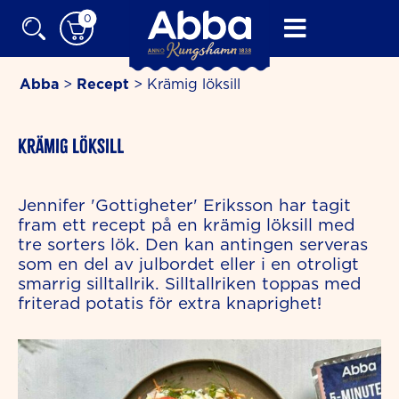
Skip
0
to
content
Abba
>
Recept
>
Krämig löksill
hour
Krämig löksill
Jennifer 'Gottigheter' Eriksson har tagit
fram ett recept på en krämig löksill med
tre sorters lök. Den kan antingen serveras
som en del av julbordet eller i en otroligt
smarrig silltallrik. Silltallriken toppas med
friterad potatis för extra knaprighet!