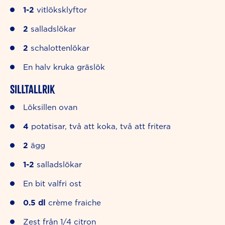
1-2
vitlöksklyftor
2
salladslökar
2
schalottenlökar
En halv kruka gräslök
Silltallrik
Löksillen ovan
4
potatisar, två att koka, två att fritera
2
ägg
1-2
salladslökar
En bit valfri ost
0.5
dl
crème fraiche
Zest från 1/4 citron