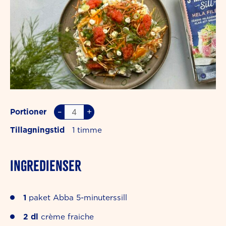
–
+
Portioner
Tillagningstid
1
INGREDIENSER
1
paket Abba 5-minuterssill
2
dl
crème fraiche