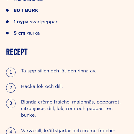
80
1
BURK
1
nypa
svartpeppar
5
cm
gurka
RECEPT
Ta upp sillen och låt den rinna av.
Hacka lök och dill.
Blanda crème fraiche, majonnäs, pepparrot,
citronjuice, dill, lök, rom och peppar i en
bunke.
Varva sill, kräftstjärtar och crème fraiche-