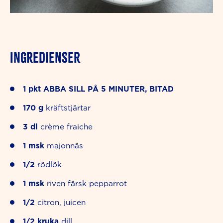
INGREDIENSER
1
pkt
ABBA SILL PÅ 5 MINUTER, BITAD
170
g
kräftstjärtar
3
dl
crème fraiche
1
msk
majonnäs
1/2
rödlök
1
msk
riven färsk pepparrot
1/2
citron, juicen
1/2
kruka
dill