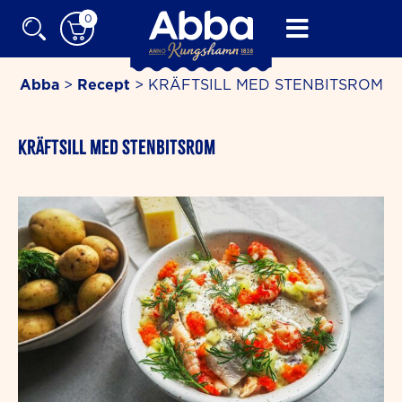
Skip
0
to
content
Abba
>
Recept
>
KRÄFTSILL MED STENBITSROM
KRÄFTSILL MED STENBITSROM