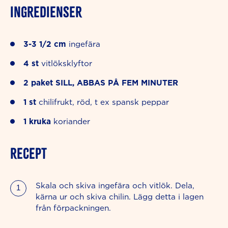
INGREDIENSER
3-3 1/2
cm
ingefära
4
st
vitlöksklyftor
2
paket
SILL, ABBAS PÅ FEM MINUTER
1
st
chilifrukt, röd, t ex spansk peppar
1
kruka
koriander
RECEPT
Skala och skiva ingefära och vitlök. Dela,
kärna ur och skiva chilin. Lägg detta i lagen
från förpackningen.