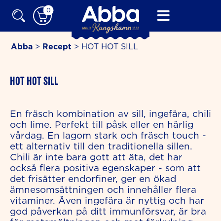
Skip
0
to
content
Abba
>
Recept
>
HOT HOT SILL
minutes
HOT HOT SILL
En fräsch kombination av sill, ingefära, chili
och lime. Perfekt till påsk eller en härlig
vårdag. En lagom stark och fräsch touch -
ett alternativ till den traditionella sillen.
Chili är inte bara gott att äta, det har
också flera positiva egenskaper - som att
det frisätter endorfiner, ger en ökad
ämnesomsättningen och innehåller flera
vitaminer. Även ingefära är nyttig och har
god påverkan på ditt immunförsvar, är bra