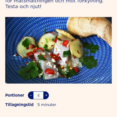
för matsmältningen och mot förkylning.
Testa och njut!
–
+
Portioner
Tillagningstid
5