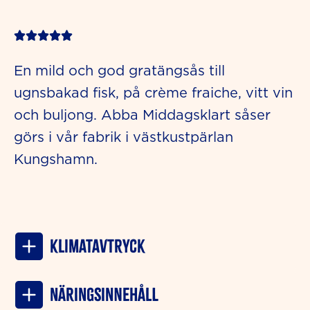
Rated





5
En mild och god gratängsås till
out
ugnsbakad fisk, på crème fraiche, vitt vin
of
och buljong. Abba Middagsklart såser
5
görs i vår fabrik i västkustpärlan
Kungshamn.
Klimatavtryck
NÄRINGSINNEHÅLL