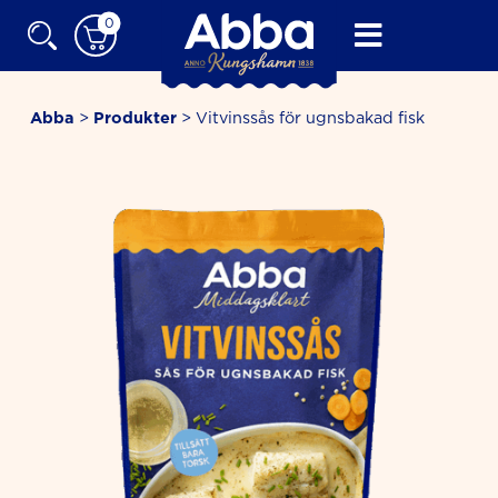
Skip
0
to
content
Abba
>
Produkter
>
Vitvinssås för ugnsbakad fisk