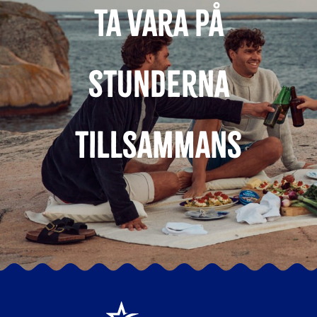
Ta vara på
stunderna
tillsammans