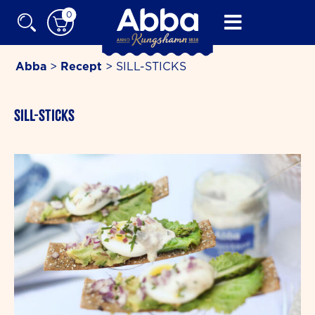
Skip
0
to
content
Abba
>
Recept
>
SILL-STICKS
minutes
SILL-STICKS