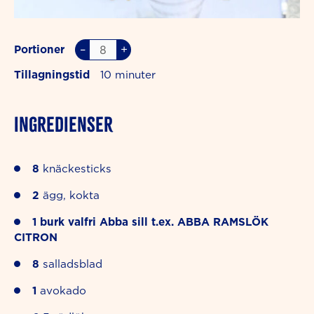
–
+
Portioner
Tillagningstid
10
INGREDIENSER
8
knäckesticks
2
ägg, kokta
1
burk valfri Abba sill t.ex.
ABBA RAMSLÖK
CITRON
8
salladsblad
1
avokado