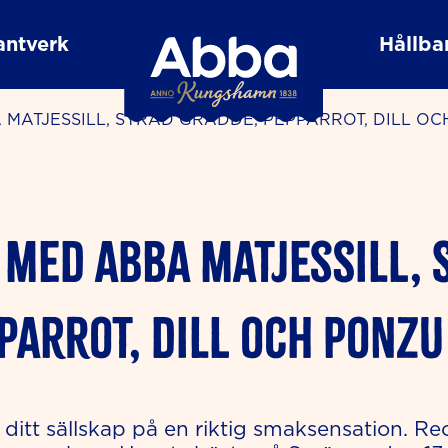
antverk
Hållbar
MATJESSILL, SYRAD GRÄDDE, PEPPARROT, DILL O
 MED ABBA MATJESSILL, 
PARROT, DILL OCH PONZU
 ditt sällskap på en riktig smaksensation. Re