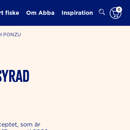
0
t fiske
Om Abba
Inspiration
CH PONZU
SYRAD
ceptet, som är