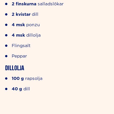
2
finskurna
salladslökar
2
kvistar
dill
4
msk
ponzu
4
msk
dillolja
Flingsalt
Peppar
Dillolja
100
g
rapsolja
40
g
dill