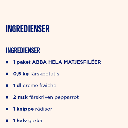
INGREDIENSER
Ingredienser
1
paket
ABBA HELA MATJESFILÉER
0,5
kg
färskpotatis
1
dl
creme fraiche
2
msk
färskriven pepparrot
1
knippe
rädisor
1
halv
gurka