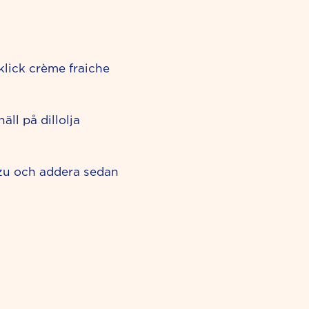
 klick crème fraiche
äll på dillolja
nzu och addera sedan