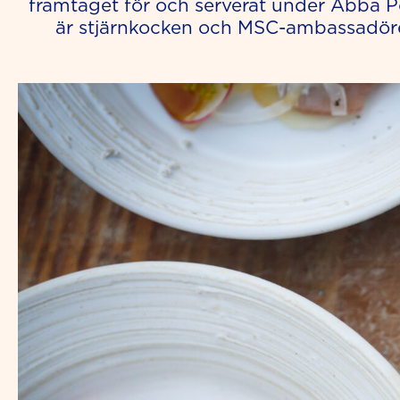
framtaget för och serverat under Abba 
är stjärnkocken och MSC-ambassadöre