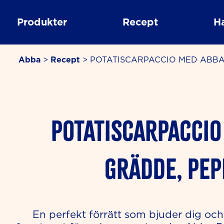
Skip
to
Produkter
Recept
H
content
Abba
>
Recept
>
POTATISCARPACCIO MED ABBA 
minutes
POTATISCARPACCIO
GRÄDDE, PEP
En perfekt förrätt som bjuder dig och