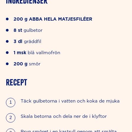
INGREDIENSER
200
g
ABBA HELA MATJESFILÉER
8
st
gulbetor
3
dl
gräddfil
1
msk
blå vallmofrön
200
g
smör
RECEPT
Täck gulbetorna i vatten och koka de mjuka
Skala betorna och dela ner de i klyftor
Bryn smöret i en kastrull genom att smälta