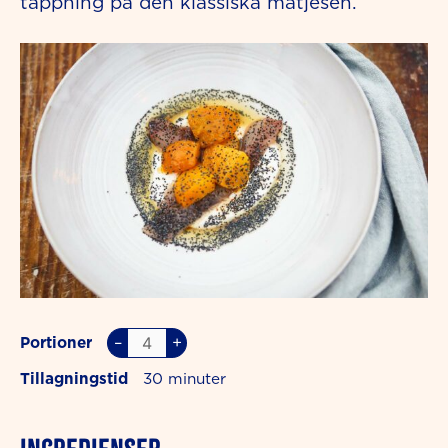
tappning på den klassiska matjesen.
–
+
Portioner
Tillagningstid
30