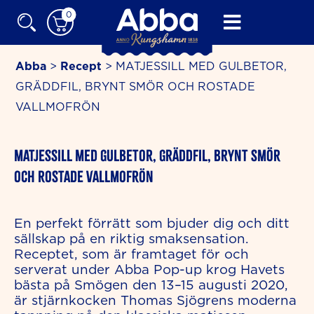
Skip
0
to
content
Abba
>
Recept
>
MATJESSILL MED GULBETOR,
GRÄDDFIL, BRYNT SMÖR OCH ROSTADE
VALLMOFRÖN
minutes
MATJESSILL MED GULBETOR, GRÄDDFIL, BRYNT SMÖR
OCH ROSTADE VALLMOFRÖN
En perfekt förrätt som bjuder dig och ditt
sällskap på en riktig smaksensation.
Receptet, som är framtaget för och
serverat under Abba Pop-up krog Havets
bästa på Smögen den 13–15 augusti 2020,
är stjärnkocken Thomas Sjögrens moderna