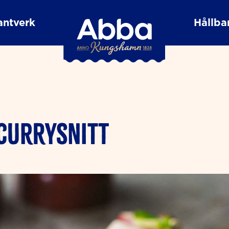
antverk
Hållbar
CURRYSNITT