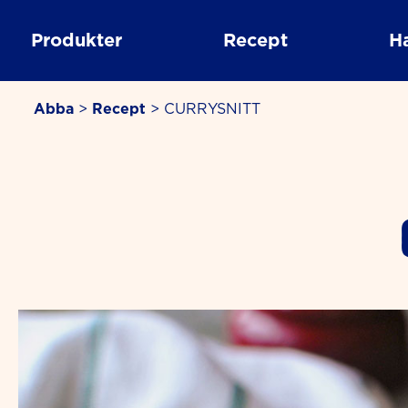
Skip
to
Produkter
Recept
H
content
Abba
>
Recept
>
CURRYSNITT
minutes