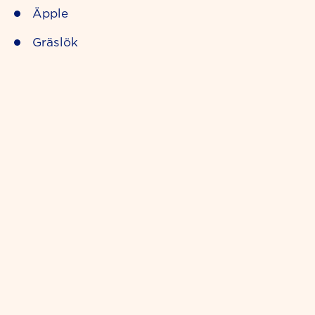
Äpple
Gräslök