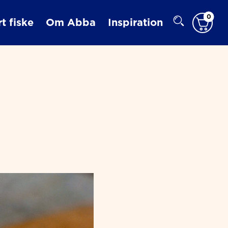
0
t fiske
Om Abba
Inspiration