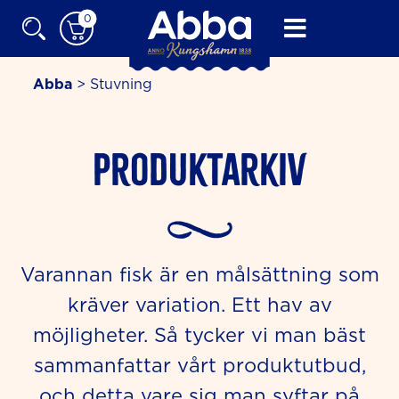
Skip
0
to
content
Abba
>
Stuvning
Produktarkiv
Varannan fisk är en målsättning som
kräver variation. Ett hav av
möjligheter. Så tycker vi man bäst
sammanfattar vårt produktutbud,
och detta vare sig man syftar på